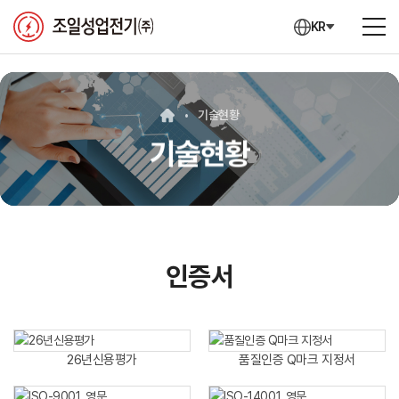
KR
기술현황
기술현황
인증서
26년신용평가
품질인증 Q마크 지정서