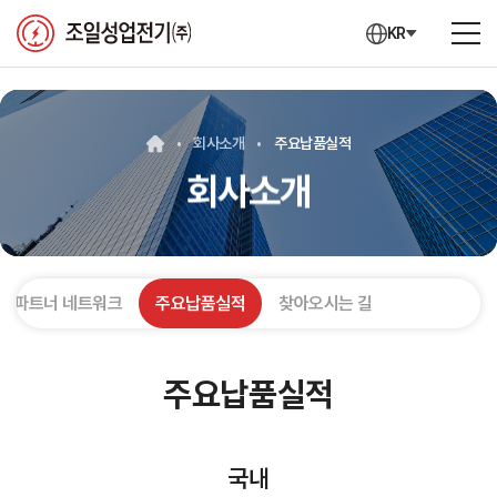
KR
회사소개
주요납품실적
회사소개
외 파트너 네트워크
주요납품실적
찾아오시는 길
주요납품실적
국내