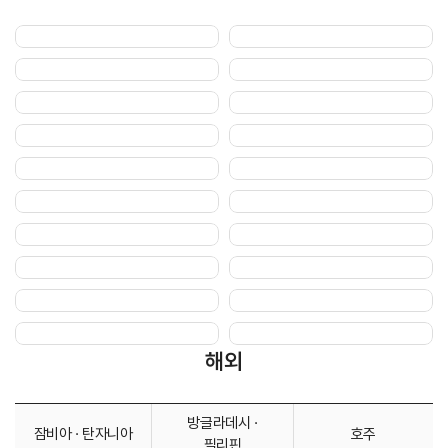
해외
방글라데시 ·
잠비아 · 탄자니아
호주
필리핀